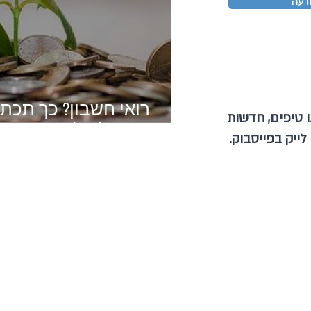
דעה
רואי חשבון? כך תכת
 טיפים, חדשות
המושלם לדף הפייסב
 לייק בפייסבוק.