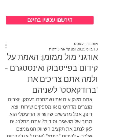
כניסה למערכת
הירשמו עכשיו בחינם
צוות ברודקאסט
13 ביוני 2025
זמן קריאה 5 דקות
אורגני מול ממומן: האמת על
קידום בפייסבוק ואינסטגרם –
ולמה אתם צריכים את
'ברודקאסט' לשניהם
אתם משקיעים את נשמתכם בעסק, יוצרים 
מוצרים מדהימים או מספקים שירות יוצא 
דופן, אבל מרגישים שהשיווק הדיגיטלי הוא 
מבוך של מושגים וסודות? אתם מתלבטים 
לאן לנתב את תקציב השיווק המצומצם 
שלכם – לקידום "חינמי" (אורגני) או לפרסום 