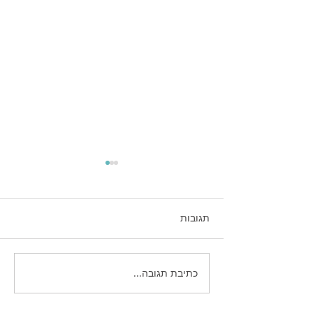
תגובות
כתיבת תגובה...
מהנשמע? המדריך
האסטרטגי לשיווק מנצח
בWhatsApp