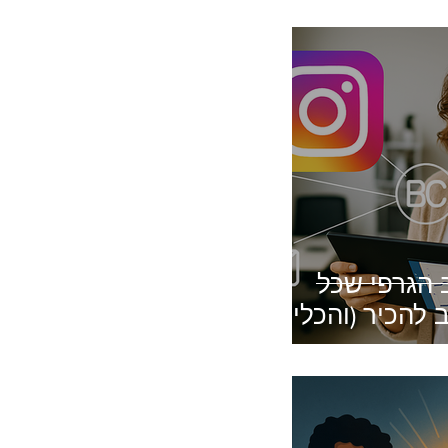
 הגרפי שכל
 להכיר (והכלי
שבילכם)