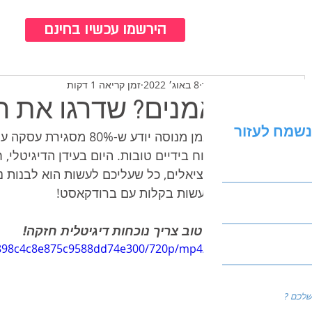
כנ
הירשמו עכשיו בחינם
ירדן לרר
8 באוג׳ 2022
זמן קריאה 1 דקות
מאמנים? שדרגו את 
נשמח לעזור
כל מאמן מנוסה יודע ש-
שהלקוח בידיים טובות. היום בעידן הדיגיטלי,
הפוטנציאלים, כל שעליכם לעשות הוא לבנות נו
ניתן לעשות בקלות עם ברודקאסט!
מאמן טוב צריך נוכחות דיגיטלית חזקה!
59898c4c8e875c9588dd74e300/720p/mp4/file.m
p4