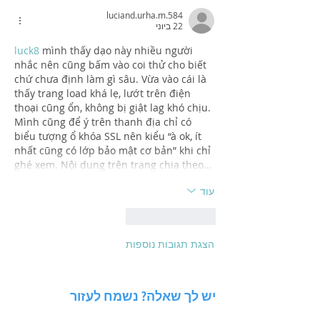
luciand.urha.m.584
22 ביוני
luck8
 mình thấy dạo này nhiều người 
nhắc nên cũng bấm vào coi thử cho biết 
chứ chưa định làm gì sâu. Vừa vào cái là 
thấy trang load khá lẹ, lướt trên điện 
thoại cũng ổn, không bị giật lag khó chịu. 
Mình cũng để ý trên thanh địa chỉ có 
biểu tượng ổ khóa SSL nên kiểu “à ok, ít 
nhất cũng có lớp bảo mật cơ bản” khi chỉ 
ghé xem. Nội dung trên trang chia theo…
עוד
לייק
להשיב
הצגת תגובות נוספות
יש לך שאלה? נשמח לעזור