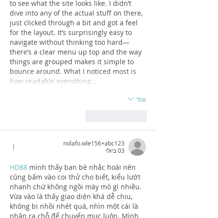
to see what the site looks like. I didn’t 
dive into any of the actual stuff on there, 
just clicked through a bit and got a feel 
for the layout. It’s surprisingly easy to 
navigate without thinking too hard—
there’s a clear menu up top and the way 
things are grouped makes it simple to 
bounce around. What I noticed most is 
how readable everything…
עוד
לייק
להשיב
nolafo.wle156+abc123
03 ביולי
HD88
 mình thấy bạn bè nhắc hoài nên 
cũng bấm vào coi thử cho biết, kiểu lướt 
nhanh chứ không ngồi mày mò gì nhiều. 
Vừa vào là thấy giao diện khá dễ chịu, 
không bị nhồi nhét quá, nhìn một cái là 
nhận ra chỗ để chuyển mục luôn. Mình 