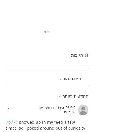
31 תגובות
כתיבת תגובה...
זכויות יוצרים בשיווק
הדיגיטלי - בעידן הAI
החדשות ביותר
terrancecart.e.r.36.0.7
10 ביולי
7p777
 showed up in my feed a few 
times, so I poked around out of curiosity 