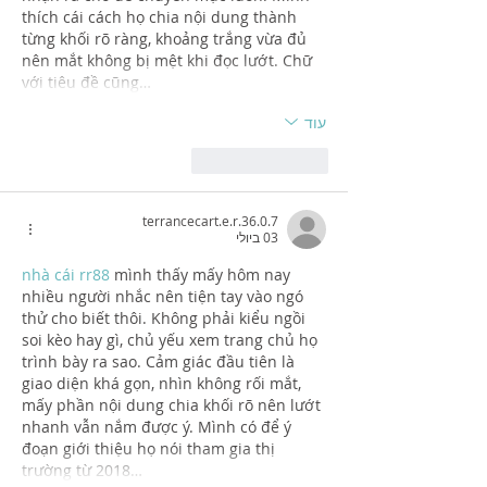
thích cái cách họ chia nội dung thành 
từng khối rõ ràng, khoảng trắng vừa đủ 
nên mắt không bị mệt khi đọc lướt. Chữ 
với tiêu đề cũng…
עוד
לייק
להשיב
terrancecart.e.r.36.0.7
03 ביולי
nhà cái rr88
 mình thấy mấy hôm nay 
nhiều người nhắc nên tiện tay vào ngó 
thử cho biết thôi. Không phải kiểu ngồi 
soi kèo hay gì, chủ yếu xem trang chủ họ 
trình bày ra sao. Cảm giác đầu tiên là 
giao diện khá gọn, nhìn không rối mắt, 
mấy phần nội dung chia khối rõ nên lướt 
nhanh vẫn nắm được ý. Mình có để ý 
đoạn giới thiệu họ nói tham gia thị 
trường từ 2018…