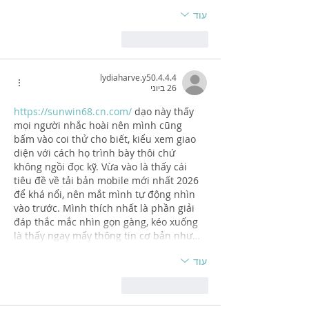
עוד
לייק
להשיב
lydiaharve.y50.4.4.4
26 ביוני
https://sunwin68.cn.com/
 dạo này thấy 
mọi người nhắc hoài nên mình cũng 
bấm vào coi thử cho biết, kiểu xem giao 
diện với cách họ trình bày thôi chứ 
không ngồi đọc kỹ. Vừa vào là thấy cái 
tiêu đề về tải bản mobile mới nhất 2026 
để khá nổi, nên mắt mình tự động nhìn 
vào trước. Mình thích nhất là phần giải 
đáp thắc mắc nhìn gọn gàng, kéo xuống 
là thấy ngay mấy thông tin cơ bản như…
עוד
לייק
להשיב