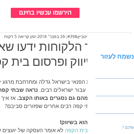
כנ
הירשמו עכשיו בחינם
טינה רבינוביץ&#39;
26 בפבר׳ 2018
זמן קריאה 5 דקות
איך הלקוחות ידעו שא
נשמח לעזור
לשיווק ופרסום בית ק
תרבות הפנאי בישראל גדלה ומתרחבת מרגע לרג
מועדף עבור ישראלים רבים. 
נראה שבתי קפה 
רבים מהם גם נסגרים באותו הקצב. 
אז איך 
פני בתי קפה רבים אחרים שפזורים סביבם?
הסוד הוא בשיווק!
שיווק בית הקפה
 לא אומר העסקה של יועצים שי