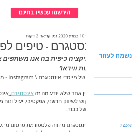
כנ
הירשמו עכשיו בחינם
ירדן לרר
10 במרץ 2020
זמן קריאה 2 דקות
אינסטגרם - טיפים ל
נשמח לעזור
"אפליקציה כיפית בה אנו משתפים 
תמונות ווידאו"
ציטוט של מייסדי אינסטגרם \ instagram - מייק קריגר וקווין סיסטרום
כיום אין אחד שלא יודע מה זה 
אינסטגרם
, 
אינס
שהביקוש לשיווק חדשני, אפקטיבי, יעיל ונוח 
מקום של כבוד. 
כיום אינסטגרם מהווה פלטפורמת פרסום מת