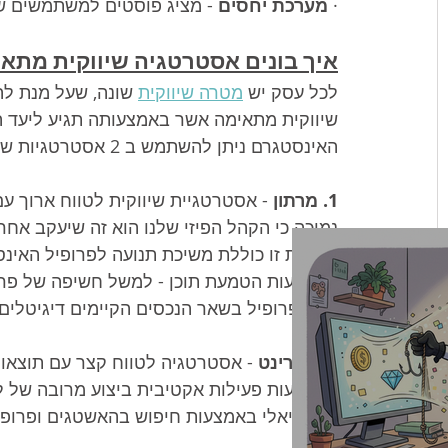
· 
מערכת יחסים 
- מציג פוסטים למשתמשים שה
איך בונים אסטרטגיה שיווקית מתא
לכל עסק יש 
מטרה שיווקית
 שונה, שעל מנת לה
שיווקית מתאימה אשר באמצעותה תגיע ליעד 
האינסטגרם ניתן להשתמש ב 2 אסטרטגיות שיווקיות עיקריות:
1. מרתון 
- אסטרטגיית שיווקית לטווח ארוך ע
נמוכה כי הקהל הפיזי שלנו הוא זה שיעקב אח
פעילות זו כוללת משיכת תנועה לפרופיל האי
באמצעות הטמעת תוכן - למשל חשיפה של פרופ
של הפרופיל בשאר הנכסים הקיימים דיגיטלים
2. ספרינט 
- אסטרטגיה לטווח קצר עם תוצאות
באמצעות פעילות אקטיבית ביצוע מרובה של לייק
פוטנציאלי באמצעות חיפוש בהאשטגים ופרופיל