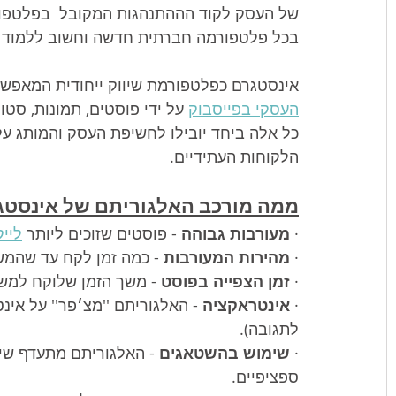
של העסק לקוד הההתנהגות המקובל  בפלטפורמ
בכל פלטפורמה חברתית חדשה וחשוב ללמוד א
אינסטגרם כפלטפורמת שיווק ייחודית המאפש
העסקי בפייסבוק
 על ידי פוסטים, תמונות, סטור
כל אלה ביחד יובילו לחשיפת העסק והמותג על 
הלקוחות העתידיים.
ממה מורכב האלגוריתם של אינסטג
· 
מעורבות גבוהה
 - פוסטים שזוכים ליותר 
לייק
· 
מהירות המעורבות 
- כמה זמן לקח עד שהמש
· 
זמן הצפייה בפוסט
 - משך הזמן שלוקח למש
· 
אינטראקציה 
- האלגוריתם ''מצ׳פר'' על אי
לתגובה).
· 
שימוש בהשטאגים
 - האלגוריתם מתעדף שימ
ספציפיים.