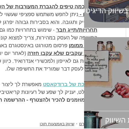
קבלו כמה טיפים להגברת המעורבות של ה
 בשיווק הדיגיטלי
לייקים - 
שלו לייק ותגובה. והוא בסבירות גבוהה יפרגן 
תחרויות/תייג חבר
 - שימוש בתחרויות כמו גם
החשיפה של העסק במהירות, צריך למצוא קונס
קידום ממומן
פרסום מטורגט באינסטגרם באמ
הסרת עוקבים שלא עקבו חזרה
שזמינות גם לאייפון ולמכשירי אנדרואיד. כיוו
נותנת לעסק דבר שמוריד את החשיפה שלו. 
המערכת של ברודקאסט
 מאפשרת לך ליצור ו
להתבלט, יעניק לך שפע של רעיונות קריאטיביי
אתם מוזמנים להכיר ולהצטרף - ההרשמה ח
 השיווק
אינסטגרם
שיווק באמצעות תוכן