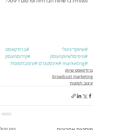
מומחית ברשתות חברתיות ופרסום דיגיטלי.
#שיווקדיגיטלי
#ברודקאסט
#טיפיםלשיווקהעסק
#קידוםהעסק
#marketing
#אינסטגרם
#עיצובתמונות
ברודקאסט שיווק
broadcust marketing
עיצוב תמונות
פוסטים אחרונים
הצג הכול