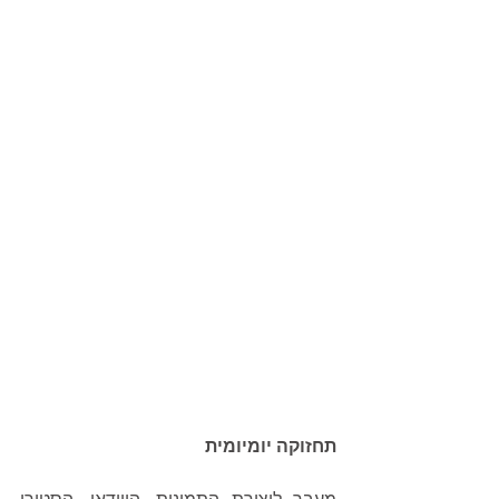
תחזוקה יומיומית
מעבר ליצירת התמונות, הווידאו, הסטורי 