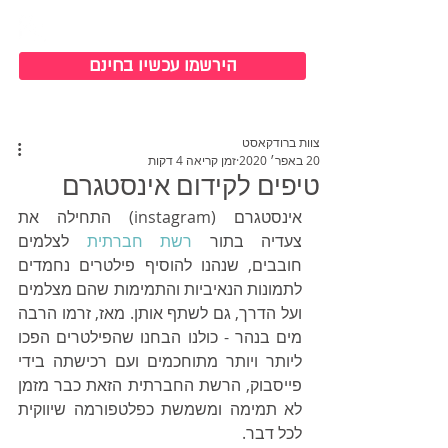
כניסה למערכת
הירשמו עכשיו בחינם
צוות ברודקאסט
20 באפר׳ 2020
זמן קריאה 4 דקות
טיפים לקידום אינסטגרם
אינסטגרם (instagram) התחילה את 
צעדיה בתור 
רשת חברתית
 לצלמים 
חובבים, שנהנו להוסיף פילטרים נחמדים 
לתמונות 
הנאיביות והתמימות שהם
 מצלמים 
ועל הדרך, גם לשתף אותן. מאז, זרמו הרבה 
מים בנהר - כולנו הבחנו שהפילטרים הפכו 
ליותר ויותר מתוחכמים ועם רכישתה בידי 
פייסבוק, הרשת החברתית הזאת כבר מזמן 
לא תמימה ומשמשת כפלטפורמה שיווקית 
לכל דבר.