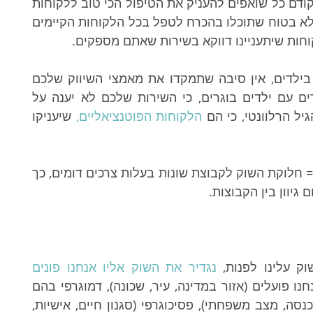
ברור שבתור מטפלים ברפואה משלימה אתם קודם כל שואפים להעניק את הטיפול הכי טוב ללקוחות 
שלכם, אבל היות ולכל לקוח יש צרכים שונים, לא בטוח שתוכלו בהכרח לטפל בכל הלקוחות הקיימים 
ות שיתעניינו דווקא בשירות שאתם מספקים. 
אם אתם מטפלים ברפואה סינית שמתמחים בילדים, אין סיבה שתמקדו את מאמצי השיווק שלכם 
בקרב קהל של צעירים ללא ילדים או מבוגרים עם ילדים בוגרים, כי השירות שלכם לא יענה על 
 הרלוונטי, כי הם 
הלקוחות הפוטנציאליים,
 שיעניקו 
איך מגדירים את השוק? באמצעות פילוח שוק = חלוקת השוק לקבוצת שונות בעלות צרכים דומים, כך 
יוון בין הקבוצות.
ק עלינו לפנות, 
נגדיר את השוק אליו אנחנו פונים 
באמצעות פילוח בסיסי: מיקום גאוגרפי בו אנחנו פועלים (אזור במדינה, עיר, שכונה), דמוגרפי בהם 
הטיפול שאנחנו מעניקים מתמקד (מין, גיל, הכנסה, מצב משפחתי), פסיכוגרפי (סגנון חיים, אישיות, 