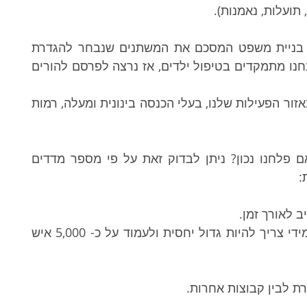
 תועלות, נאמנות).
 נבנה פרופיל לקוחות, בעזרת בניית משפט המסכם את המשתנים שנבחר להגדרת 
הלקוחות. לדוגמה: אם כמו שאמרנו מקודם אנחנו מתמקדים בטיפול ילדים, אז נרצה לפרסם להורים 
 או גברים (לרוב) בגילאי 30-50, המתגוררים באזור הפעילות שלנו, בעלי הכנסה בינונית ומעלה, רמות 
בדיקה עצמית - נבדוק האם פלחנו נכון? ניתן לבדוק זאת על פי מספר מדדים 
:
ב לאורך זמן.
2. בגודל המתאים, פילוח אפקטיבי ולא קטן מידי צריך להיות גדול יחסית ולעמוד על כ- 5,000 איש 