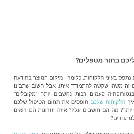
ליכם בתור מטפלים?
מיצוב הוא האופן שבו המוצר או השירות שלכם נתפס בעיני הלקוחות, כלומר - מיקום המוצר בתודעת 
הלקוחות. כן, אנחנו בטוחים שלרוב המטפלים זה משהו שקשה להתמודד איתו, אבל חשוב שתבינו 
את זה. לדוגמה בעולם הטיפול, מטפלים בנטורופתיה פעמים רבות נחשבים יותר "מקובלים" 
יך 
הלקוחות שלכם
 תופסים את תחום הטיפול שלכם 
באופן כללי ואת העסק שלכם באופן ספציפי יותר? מה הם חושבים עליו? איזה יתרונות הם רואים 
למתחרים?
יתרון התחרותי שלנו על פני המתחרים, 
במה אנחנו 