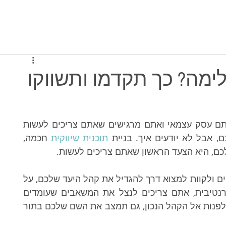
יסה למערכת
תוכניות ומחירים
מי אנחנו
מה? כך תקדמו ותשווקו
בין אם אתם מטפלים וותיקים או בדיוק פתחתם עסק עצמאי ואתם מרגישים שאתם צריכים לעשות 
אבל לא יודעים איך. בניית 
תוכנית שיווקית
 חכמה, 
כם, היא הצעד הראשון שאתם צריכים לעשות. 
זה לא מספיק להמשיך לפרסם פוסטים אקראיים ולקוות למצוא דרך להגדיל את קהל היעד שלכם, על 
מנת לשווק נכון עסק בתחום הרפואה האלטרנטיבית, אתם צריכים לנצל את המשאבים שעומדים 
ברשותכם בצורה אפקטיבית, שגם תעזור לכם לפנות אל הקהל הנכון, גם תמצב את השם שלכם בתור 