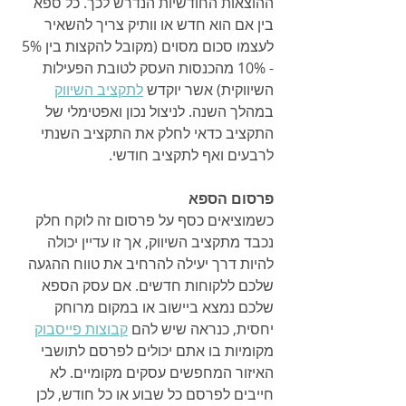
ההוצאות החודשיות הנדרש לכך. כל ספא 
בין אם הוא חדש או וותיק צריך להשאיר 
לעצמו סכום מסוים (מקובל להקצות בין 5% 
- 10% מהכנסות העסק לטובת הפעילות 
השיווקית) אשר יוקדש 
לתקציב השיווק
במהלך השנה. לניצול נכון ואפטימלי של 
התקציב כדאי לחלק את התקציב השנתי 
לרבעים ואף לתקציב חודשי.
פרסום הספא
כשמוציאים כסף על פרסום זה לוקח חלק 
נכבד מתקציב השיווק, אך זו עדיין יכולה 
להיות דרך יעילה להרחיב את טווח ההגעה 
שלכם ללקוחות חדשים. אם עסק הספא 
שלכם נמצא ביישוב או במקום מרוחק 
יחסית, כנראה שיש להם 
קבוצות פייסבוק
מקומיות בו אתם יכולים לפרסם לתושבי 
האיזור המחפשים עסקים מקומיים. לא 
חייבים לפרסם כל שבוע או כל חודש, לכן 