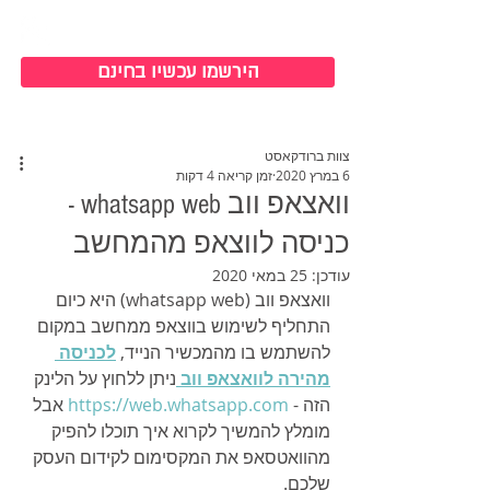
כניסה למערכת
הירשמו עכשיו בחינם
צוות ברודקאסט
6 במרץ 2020
זמן קריאה 4 דקות
וואצאפ ווב whatsapp web -
כניסה לווצאפ מהמחשב
עודכן:
25 במאי 2020
וואצאפ ווב (whatsapp web) היא כיום 
התחליף לשימוש בווצאפ ממחשב במקום 
להשתמש בו מהמכשיר הנייד, 
לכניסה 
מהירה לוואצאפ ווב
ניתן ללחוץ על הלינק 
הזה - 
https://web.whatsapp.com
 אבל 
מומלץ להמשיך לקרוא איך תוכלו להפיק 
מהוואטסאפ את המקסימום לקידום העסק 
שלכם.