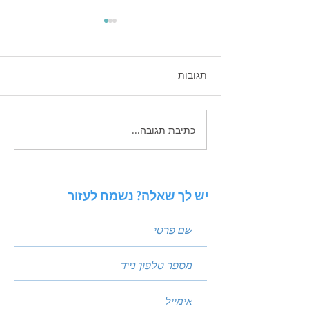
תגובות
כתיבת תגובה...
המדריך השלם: שיווק
ל ווטסאפ לעסקים
בוואטסאפ, אוטומציות
והגדלת מכירות לעסק שלך
עם 'ברודקאסט'
יש לך שאלה? נשמח לעזור